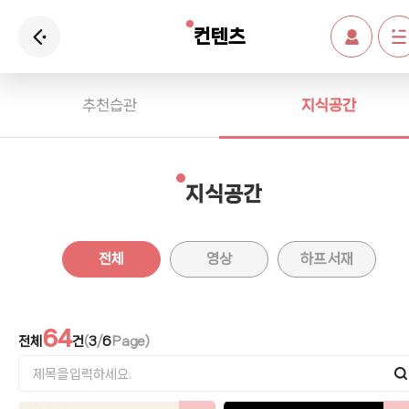
컨텐츠
추천습관
지식공간
지식공간
전체
영상
하프 서재
64
전체
건
(
3
/
6
Page)