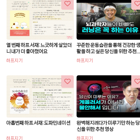
열 번째 하프 서재: 느긋하게 살았더
꾸준한 운동습관을 통해 건강한 
니 내가 더 좋아졌어요
활을 하고 싶은 당신을 위한 추천
상
하프지기
하프지기
아홉번째 하프 서재: 도파민네이션
완벽해지려다가 미루기만 하는 당
신을 위한 추천 영상
하프지기
하프지기