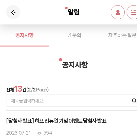
알림
공지사항
1:1 문의
자주하는 질문
공지사항
13
전체
건
(
2
/
2
Page)
[당첨자 발표] 하프 리뉴얼 기념 이벤트 당첨자 발표
2023. 07. 21
554