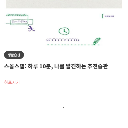
생활습관
스몰스텝: 하루 10분, 나를 발견하는 추천습관
하프지기
1