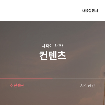
사용설명서
시작이 하프!
컨텐츠
추천습관
지식공간