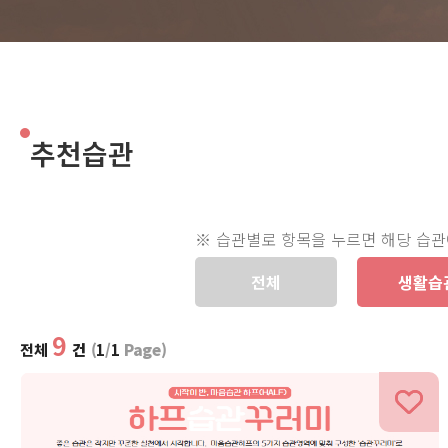
추천습관
※ 습관별로 항목을 누르면 해당 습관
전체
생활습
9
전체
건
(
1
/
1
Page)