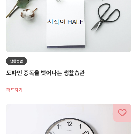
생활습관
도파민 중독을 벗어나는 생활습관
하프지기