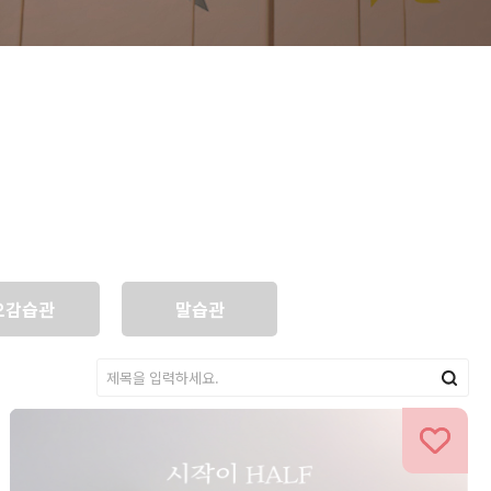
오감습관
말습관