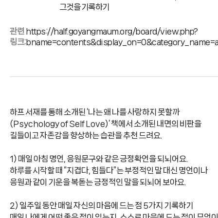
그것을 기록하기
관련
https://half.goyangmaum.org/board/view.php?
링크:
bname=contents&display_on=0&category_name=a
하프 서재를 통해 소개된
‘
나는 왜 나를 사랑하지 못할까
(Psychology of Self Love)’
책에서 소개된 내면의 비판을
길들이고 자존감을 향상하는 습관을 추천 드려요
.
1)
매일 아침 명언
,
응원문구와 같은 긍정확언을 되뇌어요
.
하루를 시작할 때
“
지겹다
,
힘들다
”
는 부정적인 말 대신 명언이나
응원과 같이 기운을 복돋는 긍정적인 말을 되뇌어 보아요
.
2)
일주일 동안 매일 자신의 마음에 드는 점
5
가지 기록하기
매일 나에게 어떤 좋은 점이 있는지
,
스스로 마음에 드는 점이 무엇